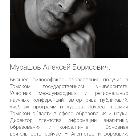
Мурашов Алексей Борисович.
Высшее философское образование получил в
Томском государственном университете.
Участник международных и региональных
научных конференций, автор ряда публикаций,
учебных программ и курсов. Лауреат премии
Томской области в сфере образования и науки.
Директор Агентства информации, аналитики,
образования и консалтинга. Основная
деятельность сейчас – Агентство информации,