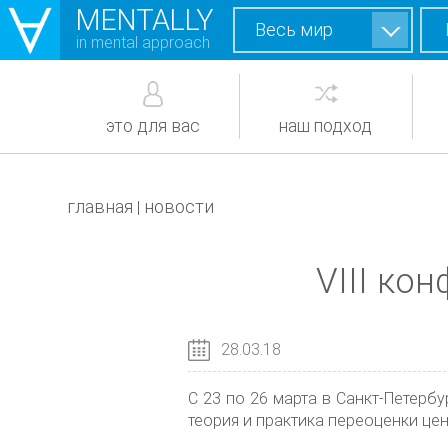
MENTALLY
Весь мир
in mental approach
это для вас
наш подход
главная
новости
|
VIII ко
28.03.18
С 23 по 26 марта в Санкт-Петерб
теория и практика переоценки це