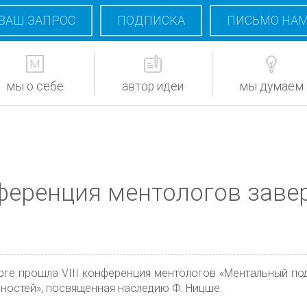
ВАШ ЗАПРОС
ПОДПИСКА
ПИСЬМО НА
мы о себе
автор идеи
мы думаем
нференция ментологов зав
урге прошла VIII конференция ментологов «Ментальный по
нностей», посвященная наследию Ф. Ницше.