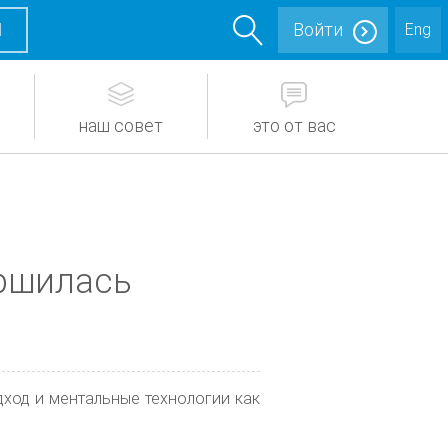
М
Войти
Eng
наш совет
это от вас
ершилась
дход и ментальные технологии как