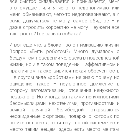
все быстро складывается и принимается, меня
это смущает: или я чего-то недопонимаю или
меня обманывают, чего-то недоговаривают, а я
сама додуматься не могу, самое обидное – и
даже спросить корректно не могу. Неужели все
так просто? Где зарыта собака?
И вот еще что, в блоке про оптимизацию жизни.
Вопрос «Быть роботом?» Много думалось о
бездумном поведении человека в повседневной
жизни, но и в таком поведении – эффективном и
практичном также видится некая обреченность
– в другом виде «роботизм», не знаю почему, но
ощущение такое – неуклонное движение в
сторону автоматизации, отсечения ненужного,
неважного. Но иногда за такими ненужностями,
бессмыслицами, нехотениями, противностями и
всякой всячной белибердой открываются
неожиданные сюрпризы, подарки о которых по
логике нет места, хотя вру: в этой системе есть
место таким вещам: здесь есть место мечтам.