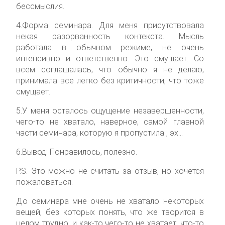
бессмыслия.
4.Форма семинара. Для меня присутствовала
некая разорванность контекста. Мысль
работала в обычном режиме, не очень
интенсивно и ответственно. Это смущает. Со
всем соглашалась, что обычно я не делаю,
принимала все легко без критичности, что тоже
смущает.
5.У меня осталось ощущение незавершенности,
чего-то не хватало, наверное, самой главной
части семинара, которую я пропустила , эх…
6.Вывод: Понравилось, полезно.
P.S. Это можно не считать за отзыв, но хочется
пожаловаться.
До семинара мне очень не хватало некоторых
вещей, без которых понять, что же творится в
целом трудно, и как-то чего-то не хватает, что-то