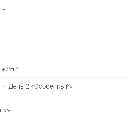
й
→
льность?
) — День 2
«Особенный»
нное»