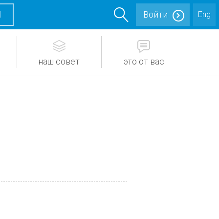
М
Войти
Eng
наш совет
это от вас