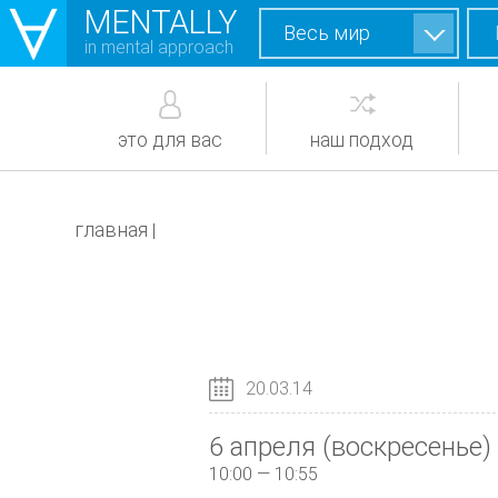
MENTALLY
Весь мир
in mental approach
это для вас
наш подход
главная
|
20.03.14
6 апреля (воскресенье)
10:00 — 10:55