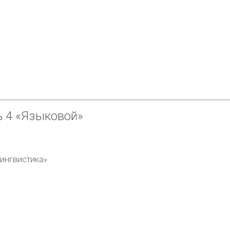
ь 4
«Языковой»
лингвистика»