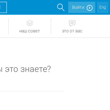
М
Войти
Eng
наш совет
это от вас
ы это знаете?