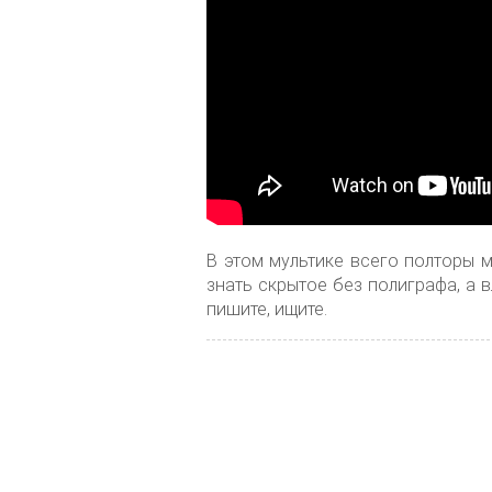
В этом мультике всего полторы м
знать скрытое без полиграфа, а в
пишите, ищите.