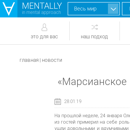
MENTALLY
Весь мир
in mental approach
это для вас
наш подход
главная
новости
|
«Марсианское 
28.01.19
На прошлой неделе, 24 января О
из гостей примерил на себе роль
ушли довольными и вдумчивыми.