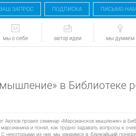
ВАШ ЗАПРОС
ПОДПИСКА
ПИСЬМО НА
мы о себе
автор идеи
мы думаем
мышление» в Библиотеке р
лег Аюпов провел семинар «Марсианское мышление» в Биб
 марсианина и понял, как трудно задавать вопросы к оч
 С некоторыми из них мы увидимся в ближайший понедел