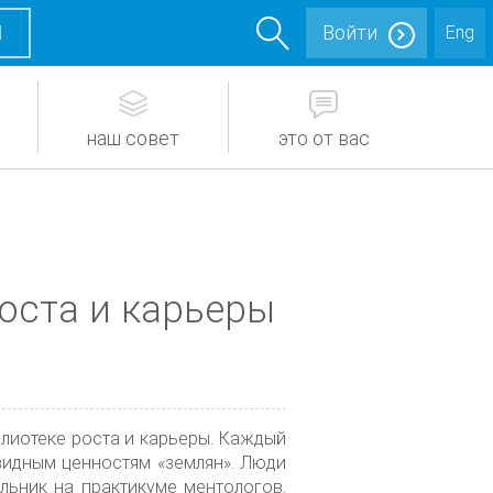
М
Войти
Eng
наш совет
это от вас
оста и карьеры
лиотеке роста и карьеры. Каждый
евидным ценностям «землян». Люди
ьник на практикуме ментологов.