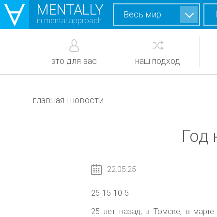
MENTALLY
Весь мир
in mental approach
это для вас
наш подход
главная
новости
|
Год
22.05.25
25-15-10-5
25 лет назад, в Томске, в мар