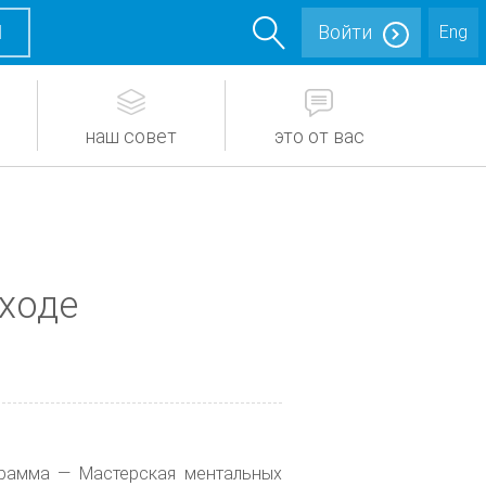
М
Войти
Eng
наш совет
это от вас
ходе
грамма — Мастерская ментальных