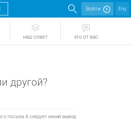
М
Войти
Eng
наш совет
это от вас
ли другой?
ого посыла А следует некий вывод