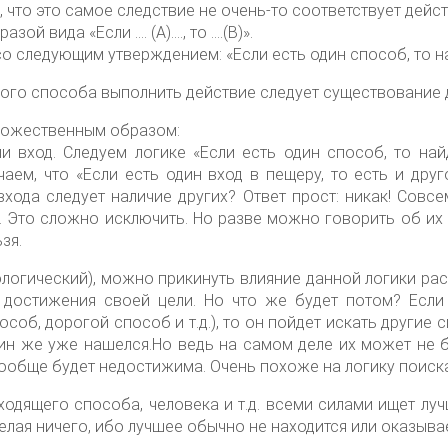
, что это самое следствие не очень-то соответствует дейс
ой вида «Если …. (А)…., то ….(В)».
о следующим утверждением: «Если есть один способ, то на
дного способа выполнить действие следует существование
дожественным образом:
 вход. Следуем логике «Если есть один способ, то най
аем, что «Если есть один вход в пещеру, то есть и друг
входа следует наличие других? Ответ прост: никак! Совс
ь. Это сложно исключить. Но разве можно говорить об их
зя.
тологический), можно прикинуть влияние данной логики ра
 достижения своей цели. Но что же будет потом? Если
соб, дорогой способ и т.д.), то он пойдет искать другие 
дин же уже нашелся.Но ведь на самом деле их может не б
 вообще будет недостижима. Очень похоже на логику поиска
ходящего способа, человека и т.д. всеми силами ищет лу
елая ничего, ибо лучшее обычно не находится или оказывае