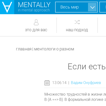
MENTALLY
Весь мир
in mental approach
это для вас
наш подход
главная
ментологи о разном
|
Если есть
13.06.14
|
Вадим Онуфриев
Множество трудностей в жизни лю
В (A ==> B). В формальной логике