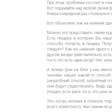
При этом, проблема состоит в том
Вот подумайте над любой своей фраз
Вчера очередной раз столкнулся с
Вот объясните, как из наличия о
Можно это представить таким ху
Есть пещера в которую Вы нашли
способу попасть в пещеру. Получ
следует? Как из наличия одного 
другие входы действительно ест
того, что есть один вход? Нет, нель
А теперь (раз уж блог у нас мен
человек нашел какой-то способ
(неудобный способ, затратный спо
они будут существовать. Ведь о
упущен, есть риск того, что цель
Это когда человек в поисках под
всего известного, тем самым не д