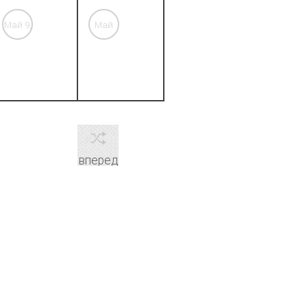
Май 9,
Май
'26
10, '26
вперед