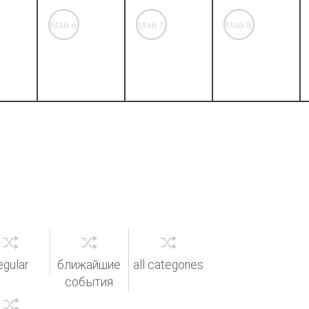
Май 6,
Май 7,
Май 8,
'26
'26
'26
egular
ближайшие
all categories
события