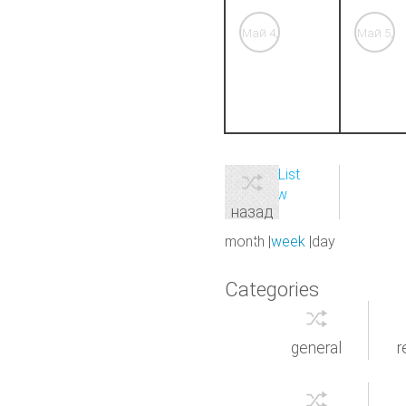
Май 4,
Май 5,
'26
'26
View as
List
Print
View
назад
month
week
day
Categories
general
r