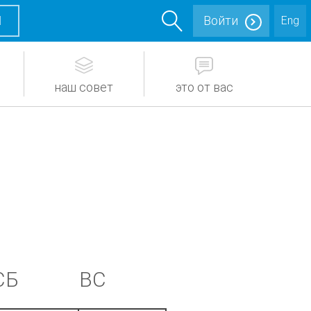
М
Войти
Eng
наш совет
это от вас
СБ
ВС