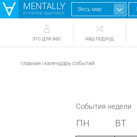
MENTALLY
Весь мир
in mental approach
это для вас
наш подход
главная
календарь событий
|
События недели
ПН
ВТ