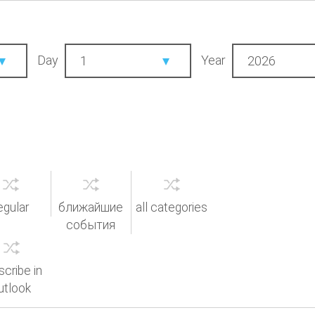
Day
Year
1
2026
egular
ближайшие
all categories
события
scribe in
utlook