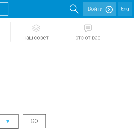
М
Войти
Eng
наш совет
это от вас