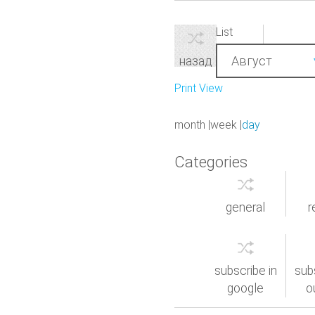
View as
List
Month
Август
назад
Print
View
month
week
day
Categories
general
r
subscribe in
sub
google
o