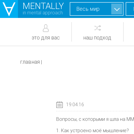
MENTALLY
Весь мир
in mental approach
это для вас
наш подход
главная
|
19.04.16
Вопросы, с которыми я шла на ММ
1. Как устроено моё мышление?