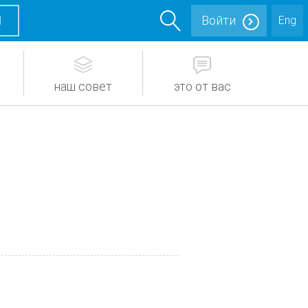
М
Войти
Eng
наш совет
это от вас