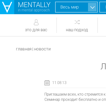
MENTALLY
Весь мир
in mental approach
это для вас
наш подход
главная
новости
|
Л
11.08.13
Приглашаем всех, кто стремится 
Семинар проходит бесплатно и отк