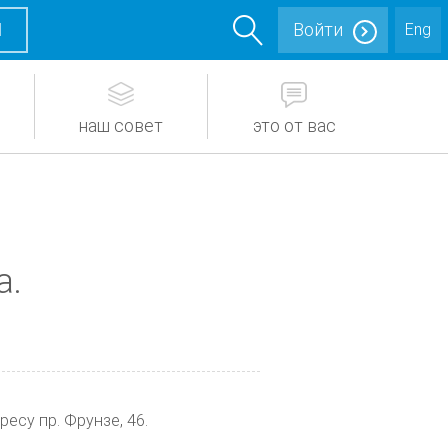
М
Войти
Eng
наш совет
это от вас
а.
есу пр. Фрунзе, 46.