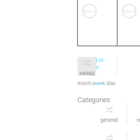
Май 4,
Май 5,
'26
'26
View as
List
Print
View
назад
month
week
day
Categories
general
r