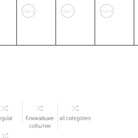
Май 6,
Май 7,
Май 8,
'26
'26
'26
egular
ближайшие
all categories
события