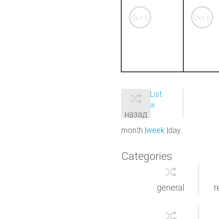
Окт 5,
Окт 6,
'26
'26
View as
List
Print
View
назад
month
week
day
Categories
general
r