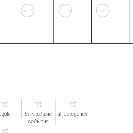
Окт 7,
Окт 8,
Окт 9,
'26
'26
'26
egular
ближайшие
all categories
события