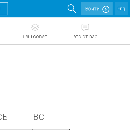
М
Войти
Eng
наш совет
это от вас
СБ
ВС