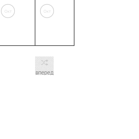
Окт
Окт
10, '26
11, '26
вперед