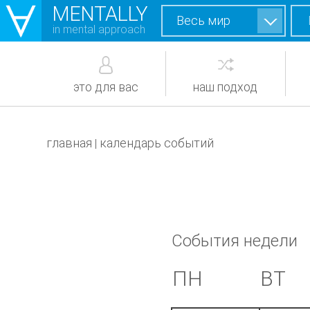
MENTALLY
Весь мир
in mental approach
это для вас
наш подход
главная
календарь событий
|
События недели
ПН
ВТ