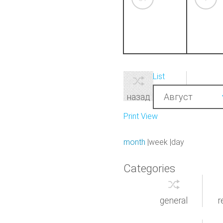
View as
List
Month
Август
назад
Print
View
month
week
day
Categories
general
r