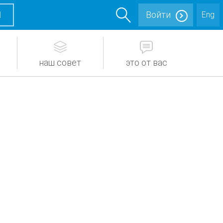
М
Войти
Eng
наш совет
это от вас