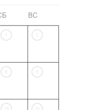
СБ
ВС
1
2
8
9
15
16