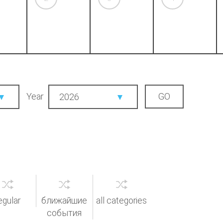
Year
2026
egular
ближайшие
all categories
события