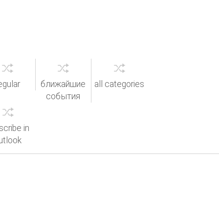
egular
ближайшие
all categories
события
scribe in
utlook