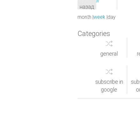
Print
View
назад
month
week
day
Categories
general
r
subscribe in
sub
google
o