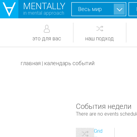
MENTALLY
Весь мир
in mental approach
это для вас
наш подход
главная
календарь событий
|
События недели
There are no events schedul
View as
Grid