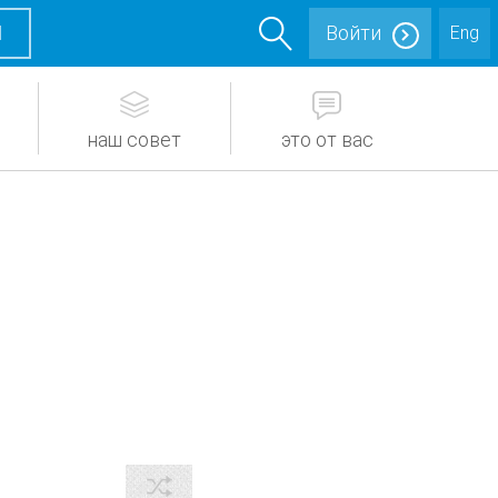
М
Войти
Eng
наш совет
это от вас