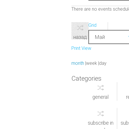
There are no events schedul
View as
Grid
Month
Май
назад
Print
View
month
week
day
Categories
general
r
subscribe in
sub