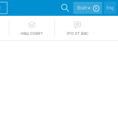
М
Войти
Eng
наш совет
это от вас