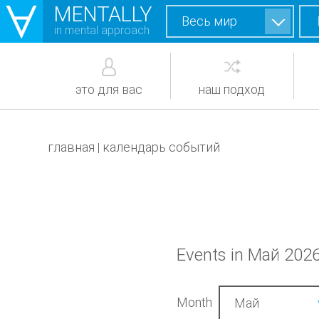
MENTALLY
Весь мир
in mental approach
это для вас
наш подход
главная
календарь событий
|
Events in Май 202
Month
Май