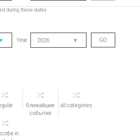
ed during these dates.
Year
2026
egular
ближайшие
all categories
события
scribe in